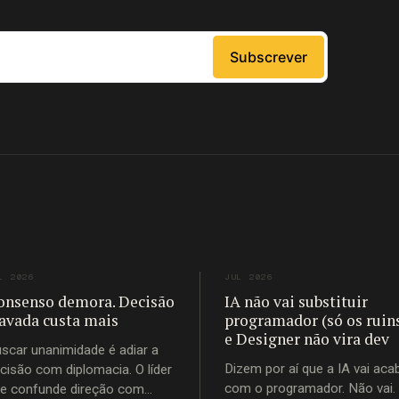
L 2026
JUL 2026
onsenso demora. Decisão
IA não vai substituir
ravada custa mais
programador (só os ruin
e Designer não vira dev
scar unanimidade é adiar a
Dizem por aí que a IA vai aca
cisão com diplomacia. O líder
com o programador. Não vai.
e confunde direção com