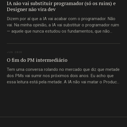
IA não vai substituir programador (só os ruins) e
Designer não vira dev
Dizem por aí que a IA vai acabar com o programador. Não
vai. Na minha opinião, a IA vai substituir o programador ruim
— aquele que nunca estudou os fundamentos, que não
entende princípios imutáveis de construção de software,
que passou a carreira inteira copiando trecho de código do
Stack Overflow
JUN 2026
O fim do PM intermediário
Tem uma conversa rolando no mercado que diz que metade
dos PMs vai sumir nos próximos dois anos. Eu acho que
essa leitura está pela metade. A IA não vai matar o Product
Manager. Vai matar o PM-intermediário. A pessoa que
passou a carreira inteira movendo informação de um