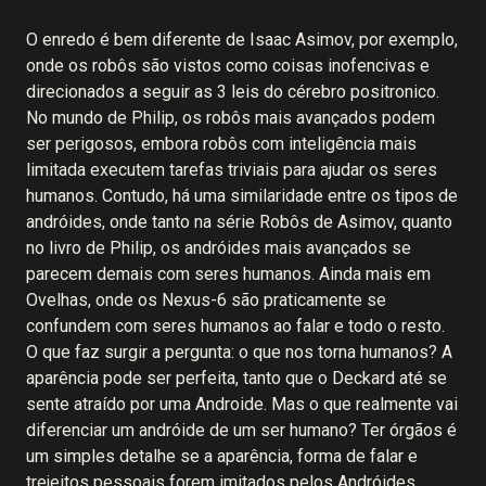
O enredo é bem diferente de Isaac Asimov, por exemplo,
onde os robôs são vistos como coisas inofencivas e
direcionados a seguir as 3 leis do cérebro positronico.
No mundo de Philip, os robôs mais avançados podem
ser perigosos, embora robôs com inteligência mais
limitada executem tarefas triviais para ajudar os seres
humanos. Contudo, há uma similaridade entre os tipos de
andróides, onde tanto na série Robôs de Asimov, quanto
no livro de Philip, os andróides mais avançados se
parecem demais com seres humanos. Ainda mais em
Ovelhas, onde os Nexus-6 são praticamente se
confundem com seres humanos ao falar e todo o resto.
O que faz surgir a pergunta: o que nos torna humanos? A
aparência pode ser perfeita, tanto que o Deckard até se
sente atraído por uma Androide. Mas o que realmente vai
diferenciar um andróide de um ser humano? Ter órgãos é
um simples detalhe se a aparência, forma de falar e
trejeitos pessoais forem imitados pelos Andróides.