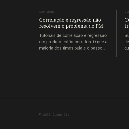
AGO 2026
JU
Correlação e regressão não
C
resolvem o problema do PM
t
Tutoriais de correlação e regressão
Bu
em produto estão corretos. O que a
de
maioria dos times pula é o passo
qu
que vem antes de abrir a
co
ferramenta: escrever, em uma frase,
a pergunta que está tentando
responder.
© 2026 Diego Eis