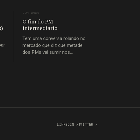
JUN 2026
O fim do PM
s)
intermediário
Tem uma conversa rolando no
bar
mercado que diz que metade
dos PMs vai sumir nos
próximos dois anos. Eu acho
m —
que essa leitura está pela
metade. A IA não vai matar o
de
Product Manager. Vai matar o
PM-intermediário. A pessoa que
passou a carreira inteira
movendo informação de um
o
LINKEDIN ↗
TWITTER ↗