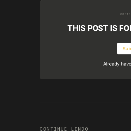
THIS POST IS F
Sub
Already hav
CONTINUE LENDO