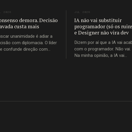
L 2026
JUL 2026
onsenso demora. Decisão
IA não vai substituir
ravada custa mais
programador (só os ruin
e Designer não vira dev
scar unanimidade é adiar a
Dizem por aí que a IA vai aca
cisão com diplomacia. O líder
com o programador. Não vai.
e confunde direção com
Na minha opinião, a IA vai
ntrole trava o time.
substituir o programador rui
aquele que nunca estudou os
fundamentos, que não enten
princípios imutáveis de
construção de software, que
passou a carreira inteira
copiando trecho de código d
Stack Overflow