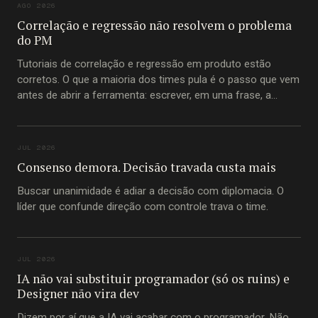
AGO 2026
Correlação e regressão não resolvem o problema
do PM
Tutoriais de correlação e regressão em produto estão
corretos. O que a maioria dos times pula é o passo que vem
antes de abrir a ferramenta: escrever, em uma frase, a
pergunta que está tentando responder.
JUL 2026
Consenso demora. Decisão travada custa mais
Buscar unanimidade é adiar a decisão com diplomacia. O
líder que confunde direção com controle trava o time.
JUL 2026
IA não vai substituir programador (só os ruins) e
Designer não vira dev
Dizem por aí que a IA vai acabar com o programador. Não