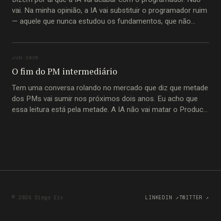
vai. Na minha opinião, a IA vai substituir o programador ruim
— aquele que nunca estudou os fundamentos, que não
entende princípios imutáveis de construção de software,
que passou a carreira inteira copiando trecho de código do
Stack Overflow
JUN 2026
O fim do PM intermediário
Tem uma conversa rolando no mercado que diz que metade
dos PMs vai sumir nos próximos dois anos. Eu acho que
essa leitura está pela metade. A IA não vai matar o Product
Manager. Vai matar o PM-intermediário. A pessoa que
passou a carreira inteira movendo informação de um
© 2026 Diego Eis
LINKEDIN ↗
TWITTER ↗