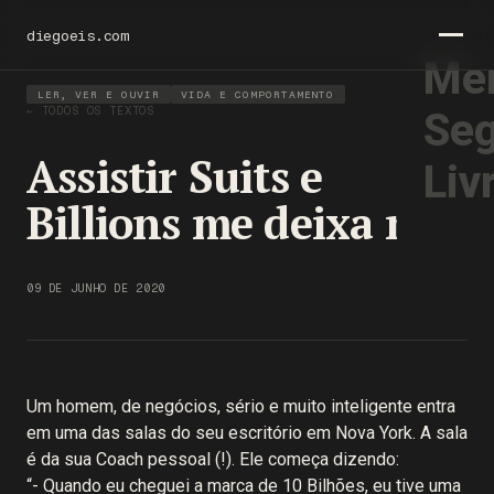
diegoeis.com
Men
LER, VER E OUVIR
VIDA E COMPORTAMENTO
← TODOS OS TEXTOS
Seg
Assistir Suits e
Liv
Billions me deixa mal
09 DE JUNHO DE 2020
Um homem, de negócios, sério e muito inteligente entra
em uma das salas do seu escritório em Nova York. A sala
é da sua Coach pessoal (!). Ele começa dizendo:
“- Quando eu cheguei a marca de 10 Bilhões, eu tive uma