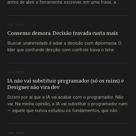
antes de abrir a ferramenta: escrever, em uma frase, a
pergunta que está tentando responder.
JUL 2026
Consenso demora. Decisão travada custa mais
Buscar unanimidade é adiar a decisão com diplomacia. O
líder que confunde direção com controle trava o time.
JUL 2026
IA não vai substituir programador (só os ruins) e
Designer não vira dev
Dizem por aí que a IA vai acabar com o programador. Não
vai. Na minha opinião, a IA vai substituir o programador ruim
— aquele que nunca estudou os fundamentos, que não
entende princípios imutáveis de construção de software,
que passou a carreira inteira copiando trecho de código do
Stack Overflow
JUN 2026