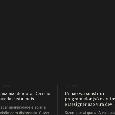
L 2026
JUL 2026
onsenso demora. Decisão
IA não vai substituir
ravada custa mais
programador (só os ruin
e Designer não vira dev
scar unanimidade é adiar a
Dizem por aí que a IA vai aca
cisão com diplomacia. O líder