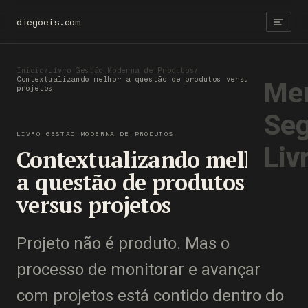
diegoeis.com
Início
/
Livro Gestão Moderna de Produtos
/
Contextualizando melhor a questão de produtos versus
Men
projetos
Seg
LIVRO GESTÃO MODERNA DE PRODUTOS
Liv
Contextualizando melhor
a questão de produtos
versus projetos
Projeto não é produto. Mas o
processo de monitorar e avançar
com projetos está contido dentro do