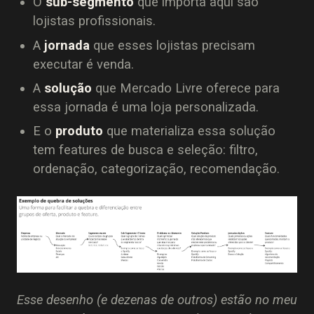
O
sub-segmento
que importa aqui são
lojistas profissionais.
A
jornada
que esses lojistas precisam
executar é venda.
A
solução
que Mercado Livre oferece para
essa jornada é uma loja personalizada.
E o
produto
que materializa essa solução
tem features de busca e seleção: filtro,
ordenação, categorização, recomendação.
Esse desenho (e dezenas de outros) estão no meu