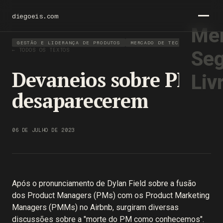
diegoeis.com
Men
GESTÃO E LIDERANÇA DE PRODUTOS
MERCADO DE TECNOLOGIA
← TODOS OS TEXTOS
Seg
Devaneios sobre PMs
Liv
desaparecerem
06 DE JULHO DE 2023
Após o pronunciamento de Dylan Field sobre a fusão
dos Product Managers (PMs) com os Product Marketing
Managers (PMMs) no Airbnb, surgiram diversas
discussões sobre a "morte do PM como conhecemos".