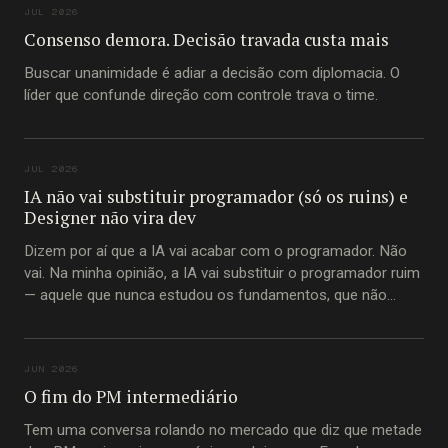
JUL 2026
Consenso demora. Decisão travada custa mais
Buscar unanimidade é adiar a decisão com diplomacia. O
líder que confunde direção com controle trava o time.
JUL 2026
IA não vai substituir programador (só os ruins) e
Designer não vira dev
Dizem por aí que a IA vai acabar com o programador. Não
vai. Na minha opinião, a IA vai substituir o programador ruim
— aquele que nunca estudou os fundamentos, que não
entende princípios imutáveis de construção de software,
que passou a carreira inteira copiando trecho de código do
Stack Overflow
JUN 2026
O fim do PM intermediário
Tem uma conversa rolando no mercado que diz que metade