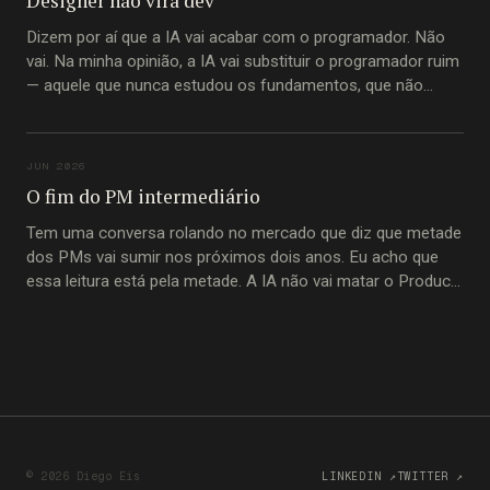
Designer não vira dev
Dizem por aí que a IA vai acabar com o programador. Não
vai. Na minha opinião, a IA vai substituir o programador ruim
— aquele que nunca estudou os fundamentos, que não
entende princípios imutáveis de construção de software,
que passou a carreira inteira copiando trecho de código do
Stack Overflow
JUN 2026
O fim do PM intermediário
Tem uma conversa rolando no mercado que diz que metade
dos PMs vai sumir nos próximos dois anos. Eu acho que
essa leitura está pela metade. A IA não vai matar o Product
Manager. Vai matar o PM-intermediário. A pessoa que
passou a carreira inteira movendo informação de um
© 2026 Diego Eis
LINKEDIN ↗
TWITTER ↗