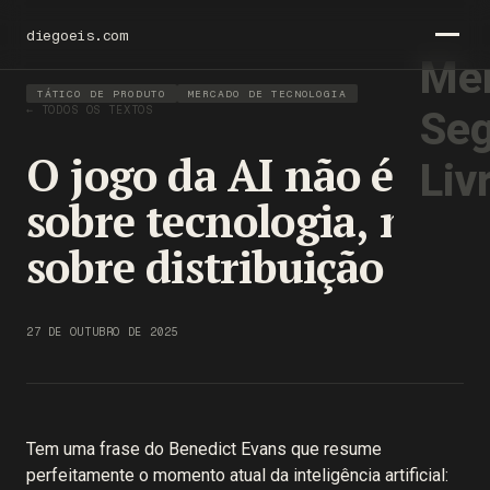
diegoeis.com
Men
TÁTICO DE PRODUTO
MERCADO DE TECNOLOGIA
← TODOS OS TEXTOS
Seg
O jogo da AI não é
Liv
sobre tecnologia, mas
sobre distribuição
27 DE OUTUBRO DE 2025
Tem uma frase do Benedict Evans que resume
perfeitamente o momento atual da inteligência artificial: