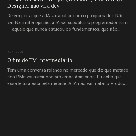
Designer não vira dev
Dizem por aí que a IA vai acabar com o programador. Não
vai. Na minha opinião, a IA vai substituir o programador ruim
— aquele que nunca estudou os fundamentos, que não
entende princípios imutáveis de construção de software,
que passou a carreira inteira copiando trecho de código do
Stack Overflow
JUN 2026
O fim do PM intermediário
Tem uma conversa rolando no mercado que diz que metade
dos PMs vai sumir nos próximos dois anos. Eu acho que
essa leitura está pela metade. A IA não vai matar o Product
Manager. Vai matar o PM-intermediário. A pessoa que
passou a carreira inteira movendo informação de um