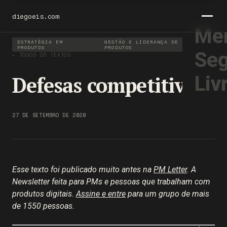
diegoeis.com
Men
ESTRATÉGIA EM
GESTÃO E LIDERANÇA DE
PRODUTOS
PRODUTOS
Seg
← TODOS OS TEXTOS
Defesas competitivas
Liv
27 DE SETEMBRO DE 2020
Esse texto foi publicado muito antes na
PM Letter
. A
Newsletter feita para PMs e pessoas que trabalham com
produtos digitais.
Assine e entre
para um grupo de mais
de 1550 pessoas.