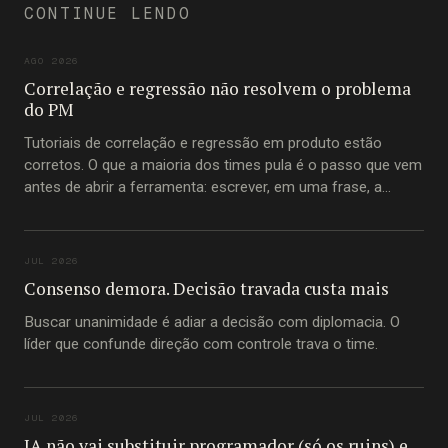
CONTINUE LENDO
AGO 2026
Correlação e regressão não resolvem o problema
do PM
Tutoriais de correlação e regressão em produto estão
corretos. O que a maioria dos times pula é o passo que vem
antes de abrir a ferramenta: escrever, em uma frase, a
pergunta que está tentando responder.
JUL 2026
Consenso demora. Decisão travada custa mais
Buscar unanimidade é adiar a decisão com diplomacia. O
líder que confunde direção com controle trava o time.
JUL 2026
IA não vai substituir programador (só os ruins) e