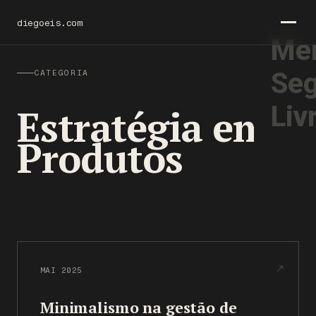
diegoeis.com
Men
Seg
CATEGORIA
39 textos
Liv
Estratégia em
Produtos
MAI 2025
Minimalismo na gestão de