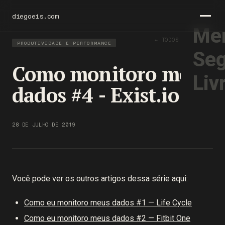
diegoeis.com
Men
← TODOS OS TEXTOS
PRODUTIVIDADE E PERFORMANCE
Seg
Como monitoro meus
Liv
dados #4 - Exist.io
28 DE JULHO DE 2019
Você pode ver os outros artigos dessa série aqui:
Como eu monitoro meus dados #1 — Life Cycle
Como eu monitoro meus dados #2 — Fitbit One