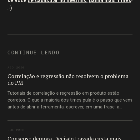
se você
se cadastrar no meu link, ganha mais 1 mês
!
:-)
CONTINUE LENDO
AGO 2026
Correlação e regressão não resolvem o problema
do PM
Tutoriais de correlação e regressão em produto estão
corretos. O que a maioria dos times pula é o passo que vem
antes de abrir a ferramenta: escrever, em uma frase, a
pergunta que está tentando responder.
JUL 2026
Consenso demora. Decisão travada custa mais