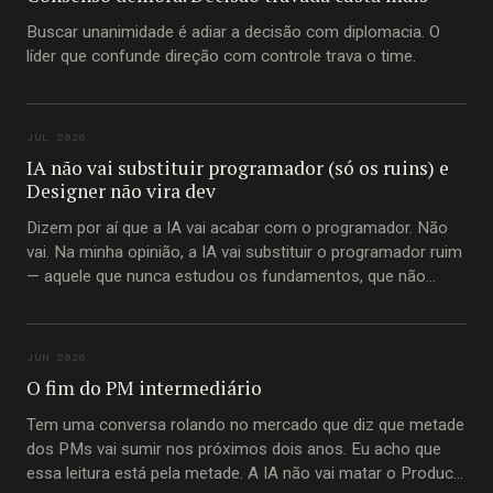
Buscar unanimidade é adiar a decisão com diplomacia. O
líder que confunde direção com controle trava o time.
JUL 2026
IA não vai substituir programador (só os ruins) e
Designer não vira dev
Dizem por aí que a IA vai acabar com o programador. Não
vai. Na minha opinião, a IA vai substituir o programador ruim
— aquele que nunca estudou os fundamentos, que não
entende princípios imutáveis de construção de software,
que passou a carreira inteira copiando trecho de código do
Stack Overflow
JUN 2026
O fim do PM intermediário
Tem uma conversa rolando no mercado que diz que metade
dos PMs vai sumir nos próximos dois anos. Eu acho que
essa leitura está pela metade. A IA não vai matar o Product