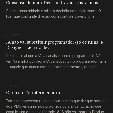
Consenso demora. Decisão travada custa mais
Buscar unanimidade é adiar a decisão com diplomacia. O
líder que confunde direção com controle trava o time.
JUL 2026
IA não vai substituir programador (só os ruins) e
Designer não vira dev
Dizem por aí que a IA vai acabar com o programador. Não
vai. Na minha opinião, a IA vai substituir o programador ruim
— aquele que nunca estudou os fundamentos, que não
entende princípios imutáveis de construção de software,
que passou a carreira inteira copiando trecho de código do
Stack Overflow
JUN 2026
O fim do PM intermediário
Tem uma conversa rolando no mercado que diz que metade
dos PMs vai sumir nos próximos dois anos. Eu acho que
essa leitura está pela metade. A IA não vai matar o Product