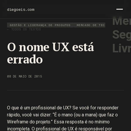
diegoeis.com
Men
GESTÃO E LIDERANÇA DE PRODUTOS
MERCADO DE TECNOLOGIA
← TODOS OS TEXTOS
Seg
O nome UX está
Liv
errado
08 DE MAIO DE 2015
O que é um profissional de UX? Se você for responder
rápido, você vai dizer: “É o mano (ou a mana) que faz o
Wireframe do projeto.” Essa resposta é no mínimo
incompleta. O profissional de UX é responsável por