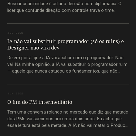
Buscar unanimidade é adiar a decisão com diplomacia. O
líder que confunde direção com controle trava o time.
JUL 2026
IA não vai substituir programador (só os ruins) e
Designer não vira dev
Dizem por aí que a IA vai acabar com o programador. Não
vai. Na minha opinião, a IA vai substituir o programador ruim
— aquele que nunca estudou os fundamentos, que não
entende princípios imutáveis de construção de software,
que passou a carreira inteira copiando trecho de código do
Stack Overflow
JUN 2026
O fim do PM intermediário
Tem uma conversa rolando no mercado que diz que metade
dos PMs vai sumir nos próximos dois anos. Eu acho que
essa leitura está pela metade. A IA não vai matar o Product
Manager. Vai matar o PM-intermediário. A pessoa que